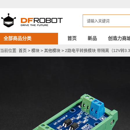
2
路
电
平
转
换
模
块
全部商品分类
首页
新品
创造力商
带
隔
当前位置:
首页
>
模块
>
其他模块
>
2路电平转换模块 带隔离（12V转3.
离
（12V
转
3.3V）