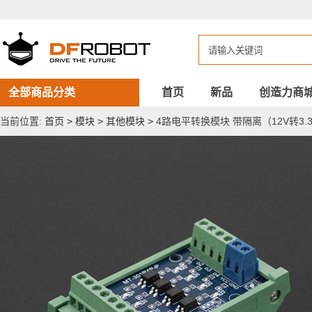
4
路
电
平
转
换
模
块
全部商品分类
首页
新品
创造力商
带
隔
当前位置:
首页
>
模块
>
其他模块
>
4路电平转换模块 带隔离（12V转3.
离
（12V
转
3.3V）