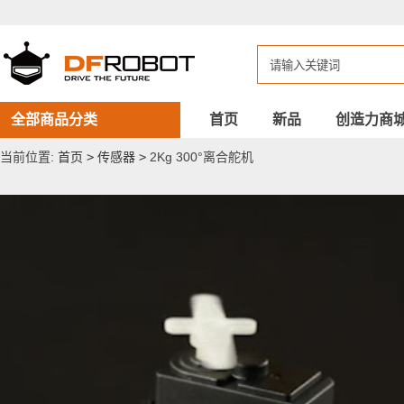
2Kg
300°
离
合
舵
机
全部商品分类
首页
新品
创造力商
当前位置:
首页
>
传感器
>
2Kg 300°离合舵机