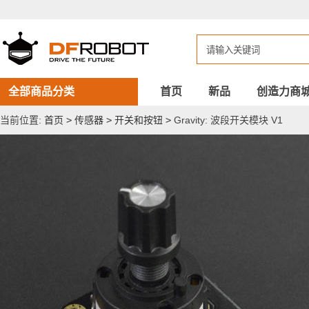
Gravity:
波
段
开
关
模
块
V1
全部商品分类
首页
新品
创造力商
当前位置:
首页
>
传感器
>
开关和按钮
>
Gravity: 波段开关模块 V1