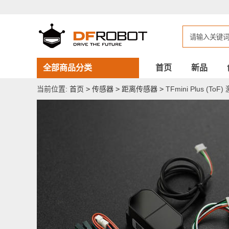
TFmini
Plus
(ToF)
激
光
测
距
12m
全部商品分类
首页
新品
（IP65）
当前位置:
首页
>
传感器
>
距离传感器
>
TFmini Plus (To