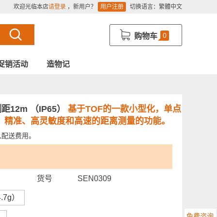
欢迎光临本店
请登录
，新用户？
用户注册
切换语言：
繁體中文
0
购物车
促销活动
造物记
光测距12m （IP65）
基于TOF的一款小型化，单点
、精准、高灵敏度和高速的距离测量的功能。
入配送费用。
货号
SEN0309
4.7g）
免费咨询