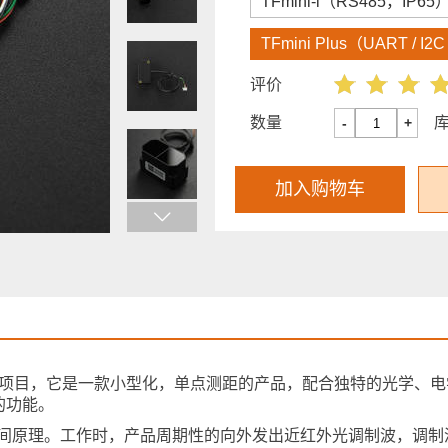
TFmini-i（RS485，IP65
TFmini Plus（UART / I2C
评价
数量
-
+
加入购物车
ini的升级项目，它是一款小型化，单点测距的产品，配合独特的光学、
的功能。
ight）即飞行时间原理。工作时，产品周期性的向外发出近红外光调制波，