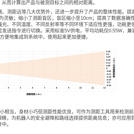
，从而计算出产品与被测目标之间的相对距离。
低功耗、测距远等几大优势外，还进一步提升了产品的整体性能。提
反应更为灵敏；缩小了测距盲区，盲区缩小至10cm；提高了数据准确
外强光、不同温度、不同反射率等不同环境下适应性更强，功耗更
发送指令进行切换。采用标准5V供电，平均功耗仅0.55W，兼容各
以非常方便地集成到系统中，使用起来更加便捷。
大拇指大小相当，身材小巧但测距性能优良，可作为测距工具用来检测
眼睛，为机器人的安全避障和路线选择提供距离信息；亦可应用
景中。