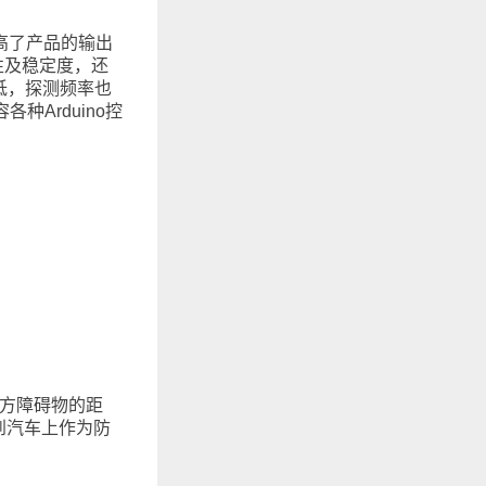
高了产品的输出
性及稳定度，还
低，探测频率也
种Arduino控
前方障碍物的距
到汽车上作为防