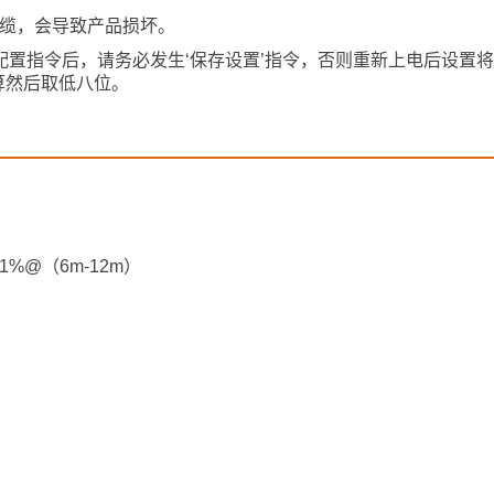
线缆，会导致产品损坏。
配置指令后，请务必发生‘保存设置’指令，否则重新上电后设置
算然后取低八位。
±1%@（6m-12m）