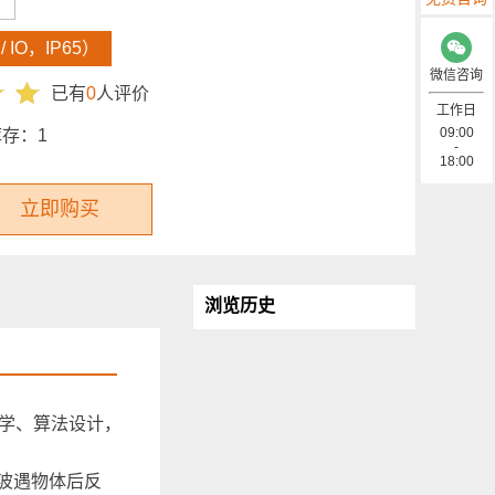
）
 / IO，IP65）
微信咨询
已有
0
人评价
工作日
09:00
库存：
1
-
18:00
立即购买
浏览历史
电学、算法设计，
调制波遇物体后反