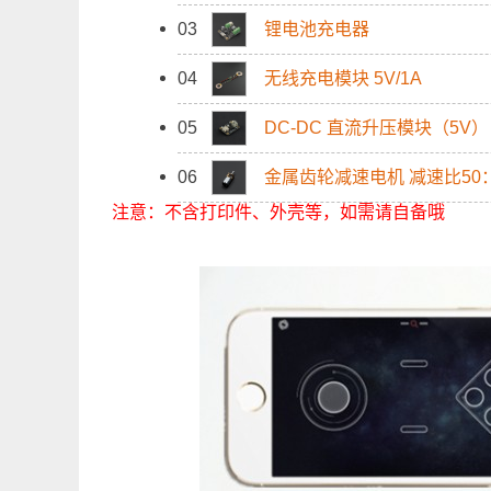
03
锂电池充电器
04
无线充电模块 5V/1A
05
DC-DC 直流升压模块（5V）
06
金属齿轮减速电机 减速比50
注意：不含打印件、外壳等，如需请自备哦