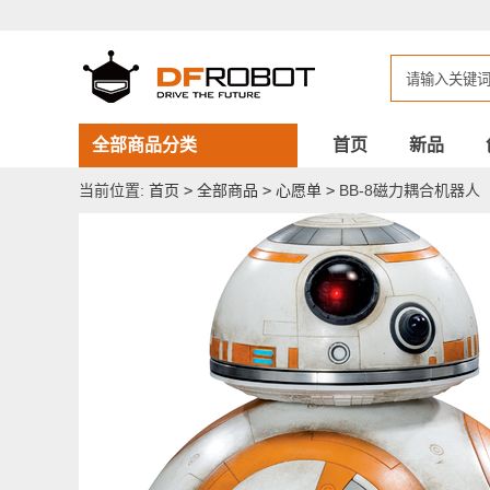
BB-
8
磁
力
耦
合
机
器
全部商品分类
首页
新品
人
当前位置:
首页
>
全部商品
>
心愿单
>
BB-8磁力耦合机器人