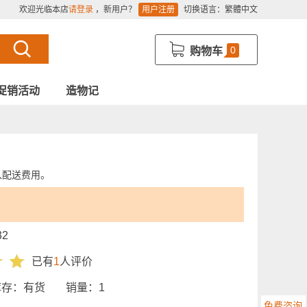
欢迎光临本店
请登录
，新用户？
用户注册
切换语言：
繁體中文
0
购物车
促销活动
造物记
入配送费用。
32
已有
1
人评价
库存：
有货
销量：
1
免费咨询