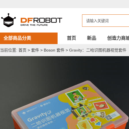
Gravity：
二
哈
识
图
机
器
视
全部商品分类
首页
新品
创造力商
觉
套
当前位置:
首页
>
套件
>
Boson 套件
>
Gravity：二哈识图机器视觉套
件
（带
30
课
时
课
件
+教
案、
适
合
4
至
9
年