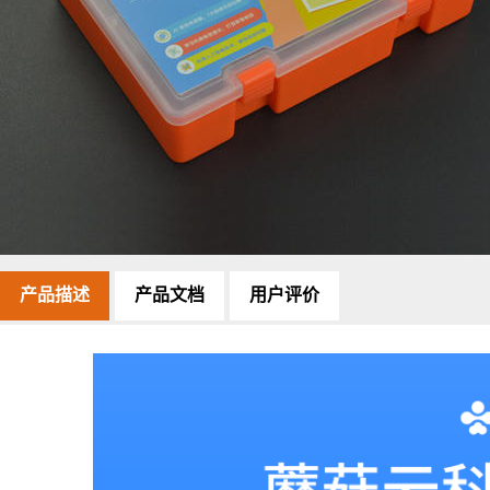
级）-
蘑
菇
云
科
创
教
育
产品描述
产品文档
用户评价