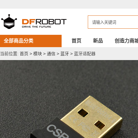
蓝
牙
适
配
器
全部商品分类
首页
新品
创造力商
当前位置:
首页
>
模块
>
通信
>
蓝牙
>
蓝牙适配器