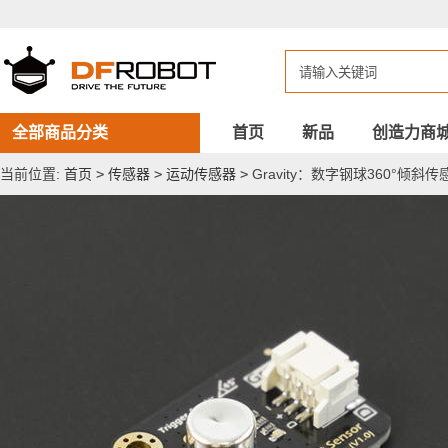
Gravity：
数
字
钢
球
360°
倾
斜
全部商品分类
首页
新品
创造力商
传
感
当前位置:
首页
>
传感器
>
运动传感器
>
Gravity：数字钢球360°倾斜传
器