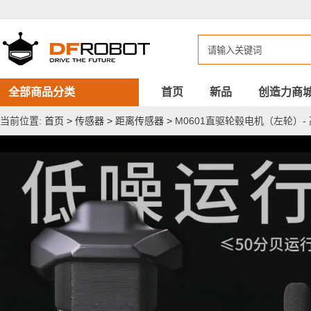
M0601
直
驱
轮
毂
电
机
（左
全部商品分类
首页
新品
创造力商
轮）-
高
当前位置:
首页
>
传感器
>
距离传感器
>
M0601直驱轮毂电机（左轮）-
度
集
成
的
一
体
化
AGV/
机
器
人
驱
动
轮