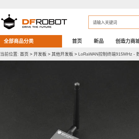
LoRaWAN
控
制
终
端
915MHz
-
数
全部商品分类
首页
新品
创造力商
据
采
当前位置:
首页
>
开发板
>
其他开发板
>
LoRaWAN控制终端915MHz
集
与
设
备
控
制
一
体
化