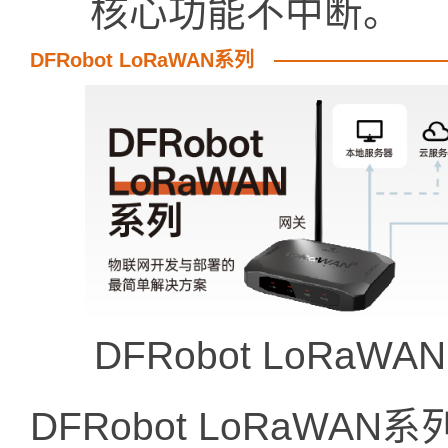
核心功能不中断。
DFRobot LoRaWAN系列
DFRobot LoR
DFRobot LoRaWA