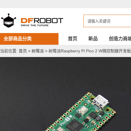
树
莓
派
Raspberry
Pi
Pico
2
W
全部商品分类
首页
新品
创造力商
微
控
当前位置:
首页
>
树莓派
>
树莓派Raspberry Pi Pico 2 W微控制器开发板
制
器
开
发
板