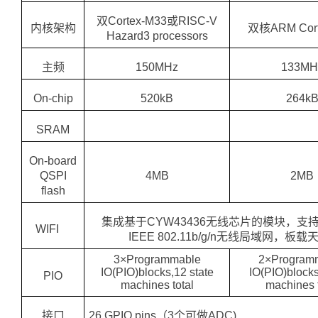
双Cortex-M33或RISC-V
内核架构
双核ARM Cort
Hazard3 processors
主频
150MHz
133MH
On-chip
520kB
264k
SRAM
On-board
QSPI
4MB
2MB
flash
集成基于CYW43436无线芯片的模块，支持2
WIFI
IEEE 802.11b/g/n无线局域网，板载
3×Programmable
2×Program
IO(PIO)blocks,12 state
IO(PIO)blocks
PIO
machines total
machines t
接口
26 GPIO pins（3个可做ADC)