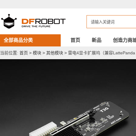
雷
电
4
显
卡
扩
展
坞
全部商品分类
首页
新品
创造力商
（兼
容
当前位置:
首页
>
模块
>
其他模块
>
雷电4显卡扩展坞（兼容LattePanda 
LattePanda
Sigma）