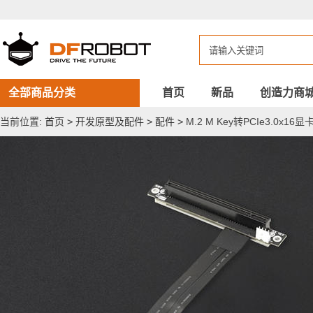
M.2
M
Key
转
PCIe3.0x16
显
卡
延
全部商品分类
首页
新品
创造力商
长
线
当前位置:
首页
>
开发原型及配件
>
配件
>
M.2 M Key转PCIe3.0x16