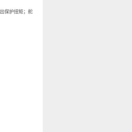
出保护扭矩；舵