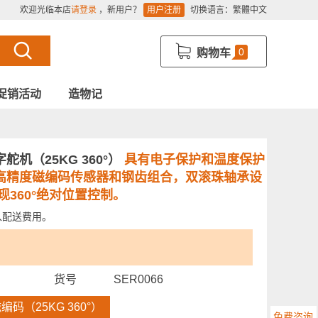
欢迎光临本店
请登录
，新用户？
用户注册
切换语言：
繁體中文
0
购物车
促销活动
造物记
机（25KG 360°）
具有电子保护和温度保护
高精度磁编码传感器和钢齿组合，双滚珠轴承设
现360°绝对位置控制。
入配送费用。
货号
SER0066
编码（25KG 360°）
免费咨询