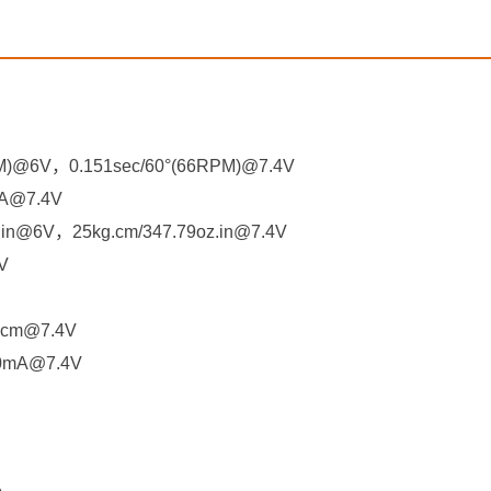
)@6V，0.151sec/60°(66RPM)@7.4V
@7.4V
n@6V，25kg.cm/347.79oz.in@7.4V
V
cm@7.4V
mA@7.4V