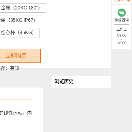
金属（20KG 180°）
属（35KG,IP67）
微信咨询
工作日
空心杯（45KG）
09:00
-
18:00
立即购买
已有
0
人评价
库存：
有货
浏览历史
好的线性运动。内