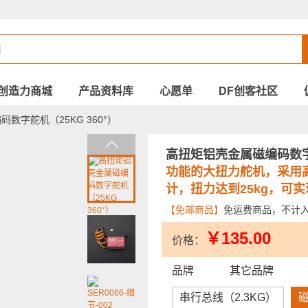
创造力商城
产品资料库
心愿单
DF创客社区
数字舵机（25KG 360°）
高扭矩铝壳金属磁编码数字舵
功能的大扭力舵机，采用
计，扭力达到25kg，可实
【免邮商品】
免运费商品，不计
￥135.00
价格：
品牌
其它品牌
串行总线（2.3KG）
磁