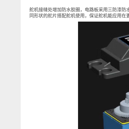
舵机接缝处增加防水胶圈，电路板采用三防漆防
同形状的舵片搭配舵机使用，保证舵机能应用在