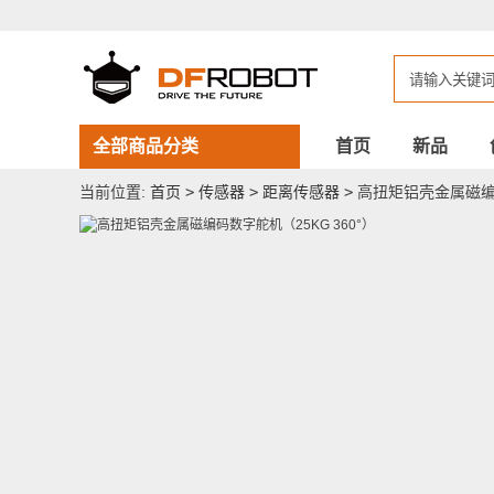
高
扭
矩
铝
壳
金
属
磁
全部商品分类
首页
新品
编
码
当前位置:
首页
>
传感器
>
距离传感器
>
高扭矩铝壳金属磁编码
数
字
舵
机
（25KG
360°）