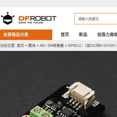
GP8211：
1
路
I2C
转
0-
5V/10V
(15bit)
全部商品分类
首页
新品
创造力商
模
拟
当前位置:
首页
>
模块
>
AD / DA转换器
>
GP8211：1路I2C转0-5V/10V
电
压
模
块