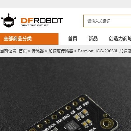
Fermion:
ICG-
20660L
加
速
度
+陀
螺
全部商品分类
首页
新品
创造力商
仪
六
当前位置:
首页
>
传感器
>
加速度传感器
>
Fermion: ICG-20660L 加
轴
IMU
模
块
(Breakout)