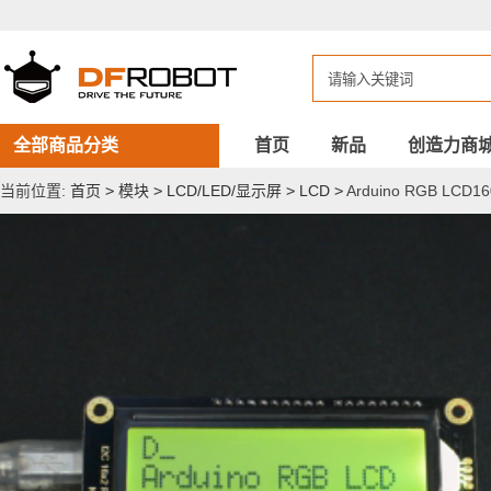
Arduino
RGB
LCD1602
按
键
扩
展
板
全部商品分类
首页
新品
创造力商
彩
色
当前位置:
首页
>
模块
>
LCD/LED/显示屏
>
LCD
>
Arduino RGB LC
底