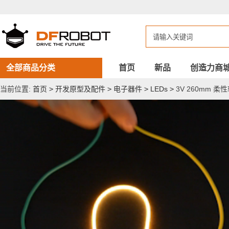
3V
260mm
柔
性
软
灯
丝
（2200k）
全部商品分类
首页
新品
创造力商
当前位置:
首页
>
开发原型及配件
>
电子器件
>
LEDs
>
3V 260mm 柔