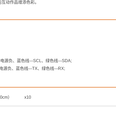
的互动作品增添色彩。
-电源负、蓝色线---SCL、绿色线---SDA;
电源负、蓝色线---TX、绿色线---RX;
线（50cm） x10