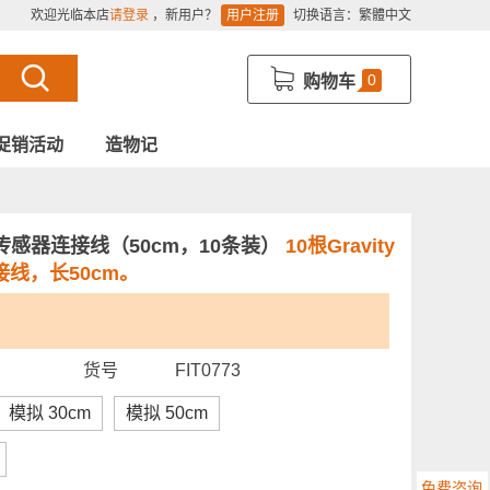
欢迎光临本店
请登录
，新用户？
用户注册
切换语言：
繁體中文
0
购物车
促销活动
造物记
/UART传感器连接线（50cm，10条装）
10根Gravity
连接线，长50cm。
货号
FIT0773
模拟 30cm
模拟 50cm
免费咨询