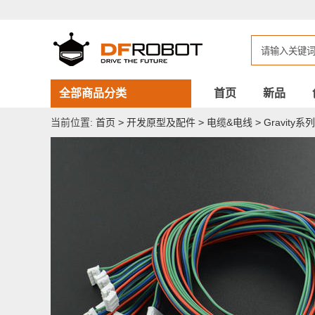
Gravity:
4Pin
I2C/UART
传
感
器
连
接
全部商品分类
首页
新品
线
（50cm，
当前位置:
首页
>
开发原型及配件
>
电缆&电线
>
Gravity
10
条
装）