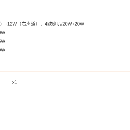
道）+12W（右声道），4欧喇叭/20W+20W
0W
5W
0W
x1