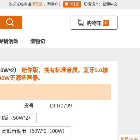
欢迎光临本店
请登录
，新用户？
用户注册
切换语言：
繁體中文
0
购物车
促销活动
造物记
0W*2）
迷你版，拥有标准音质，蓝牙5.0输
200W无源扬声器。
货号
DFR0799
IFI版（50W*2）
高低音调节（50W*2+100W）
免费咨询