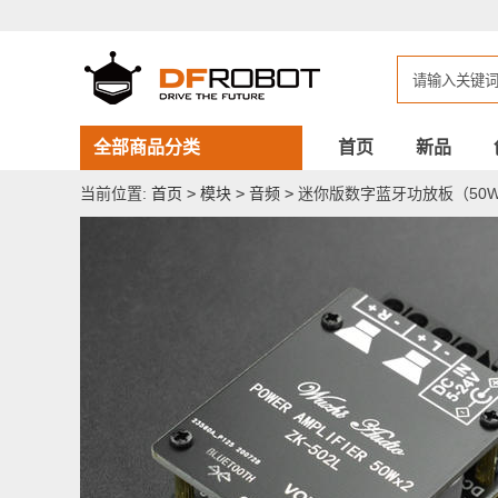
迷
你
版
数
字
蓝
牙
功
全部商品分类
首页
新品
放
板
当前位置:
首页
>
模块
>
音频
>
迷你版数字蓝牙功放板（50W
（50W*2）