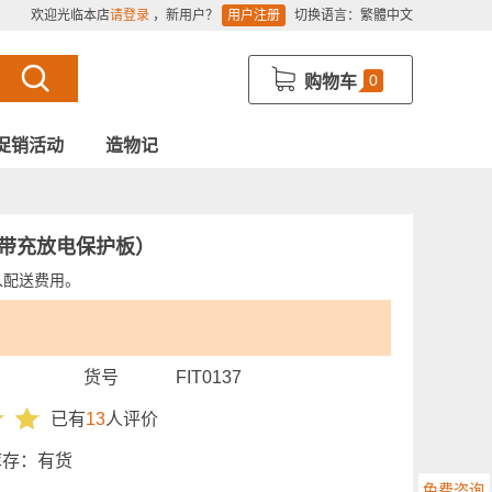
欢迎光临本店
请登录
，新用户？
用户注册
切换语言：
繁體中文
0
购物车
促销活动
造物记
池 （带充放电保护板）
入配送费用。
货号
FIT0137
已有
13
人评价
库存：
有货
免费咨询