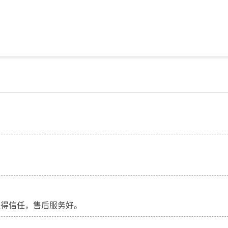
小车
用于蜂箱的数据监测
个玩具电机做一个实用的拍摄转台
用Mind+编程的“二哈大炮
值得信任，售后服务好。