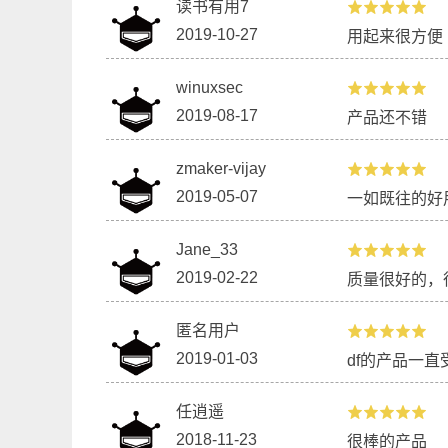
读书有用7
2019-10-27
用起来很方便
【NB-IoT 物联网开发板 TinkerNode】
用T
WiFi物联网窗帘
winuxsec
2019-08-17
产品还不错
zmaker-vijay
2019-05-07
一如既往的好
Jane_33
2019-02-22
质量很好的，
用Arduino制作一台饮料混合机器
气象
匿名用户
2019-01-03
df的产品一直
任逍遥
2018-11-23
很棒的产品