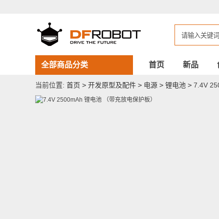
7.4V
2500mAh
锂
电
池
（带
充
放
全部商品分类
首页
新品
电
保
当前位置:
首页
>
开发原型及配件
>
电源
>
锂电池
>
7.4V 
护
板）