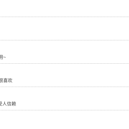
F03做一个越界报警装置
用BME680环境传感器
度情况
用~
很喜欢
站方案B计划
用UART MP3语音模
子
受人信赖