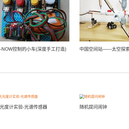
P-NOW控制的小车(深度手工打造)
中国空间站——太空探
光度计实验-光谱传感器
随机提问闹钟
B站大V小芊枫的机械哥斯拉作品背
用麦克纳姆轮做一个蓝
男人：带你看幕后