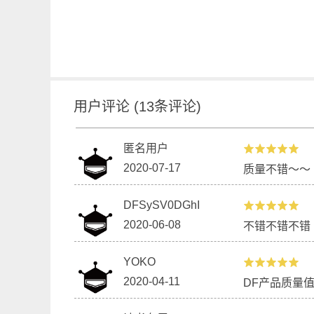
用户评论
(
13
条评论)
灵魂拷问装置
麦昆
匿名用户
用语音合成、语音识别做一个随机提问
用两
2020-07-17
质量不错～～
闹钟
DFSySV0DGhI
2020-06-08
不错不错不错
YOKO
2020-04-11
DF产品质量