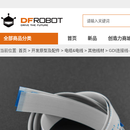
GDI
连
接
线-30CM
全部商品分类
首页
新品
创造力商
当前位置:
首页
>
开发原型及配件
>
电缆&电线
>
其他线材
>
GDI连接线-