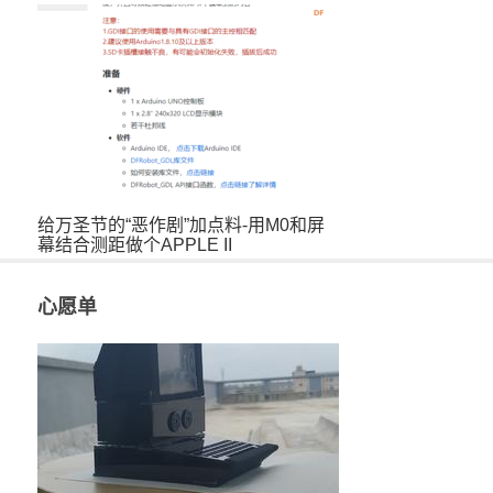
给万圣节的“恶作剧”加点料-用M0和屏
幕结合测距做个APPLE II
心愿单