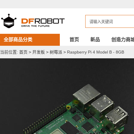
Raspberry
Pi
4
Model
B
-
8GB
全部商品分类
首页
新品
创造力商
当前位置:
首页
>
开发板
>
树莓派
>
Raspberry Pi 4 Model B - 8GB