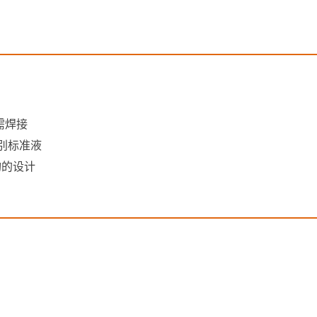
需焊接
别标准液
构的设计