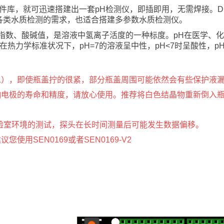
软件库，就可迅速搭建出一套pH检测仪，即插即用，无需焊接。DF
各类水质检测的需求，也适合搭建多参数水质检测仪。
指数、酸碱值，是溶液中氢离子活度的一种标度。pH在医学、
在热力学标准状况下，pH=7的溶液呈中性，pH<7时呈酸性，p
L KCL），即使瓶盖拧的很紧，部分瓶盖周围可能依然会有些保护液
响电极的寿命和精度，请放心使用。推荐将白色结晶物重新倒入
适用于实验室环境的测试，探头在长时间测量后可能发生数据偏移。
建议您使用
SEN0169
或者
SEN0169-V2