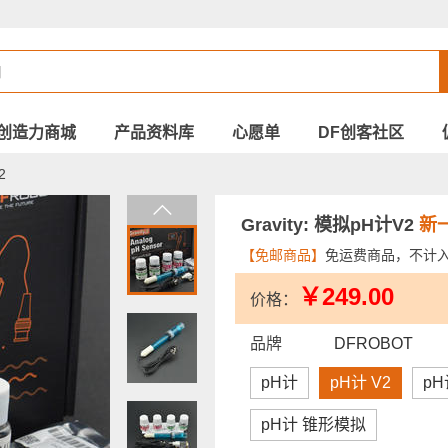
创造力商城
产品资料库
心愿单
DF创客社区
2
Gravity: 模拟pH计V2
新
【免邮商品】
免运费商品，不计
￥249.00
价格：
品牌
DFROBOT
pH计
pH计 V2
p
pH计 锥形模拟