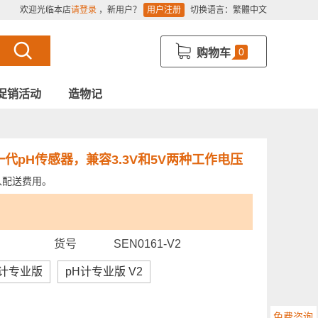
欢迎光临本店
请登录
，新用户？
用户注册
切换语言：
繁體中文
0
购物车
促销活动
造物记
一代pH传感器，兼容3.3V和5V两种工作电压
入配送费用。
货号
SEN0161-V2
H计专业版
pH计专业版 V2
免费咨询