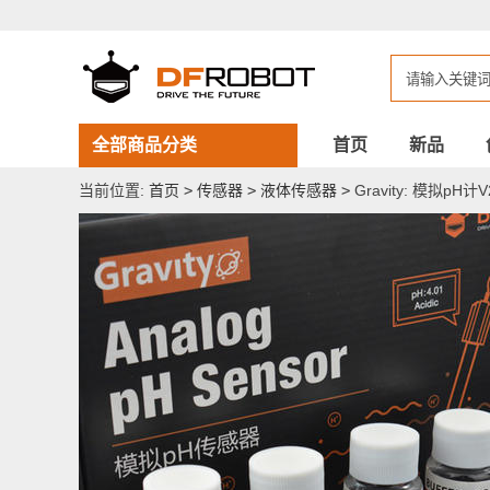
Gravity:
模
拟
pH
计
V2
全部商品分类
首页
新品
当前位置:
首页
>
传感器
>
液体传感器
>
Gravity: 模拟pH计V