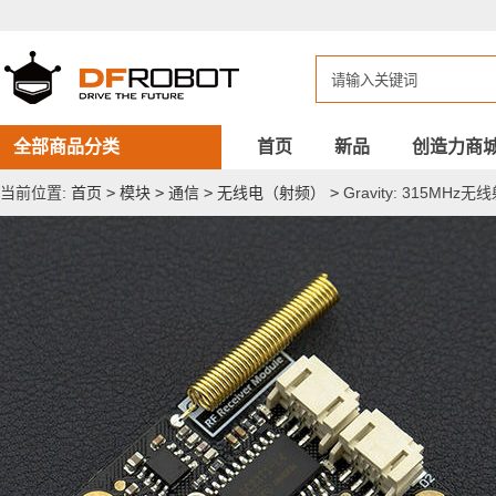
Gravity:
315MHz
无
线
射
频
接
收
全部商品分类
首页
新品
创造力商
模
块
当前位置:
首页
>
模块
>
通信
>
无线电（射频）
>
Gravity: 315MH