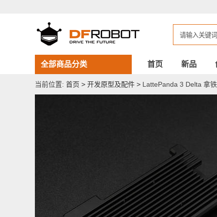
LattePanda
3
Delta
拿
铁
熊
猫
铝
全部商品分类
首页
新品
合
金
当前位置:
首页
>
开发原型及配件
>
LattePanda 3 Delt
散
热
外
壳