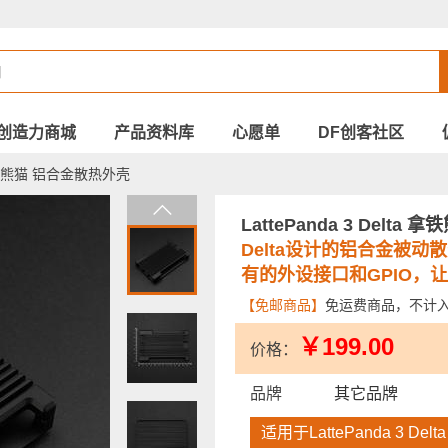
创造力商城
产品资料库
心愿单
DF创客社区
a 拿铁熊猫 铝合金散热外壳
LattePanda 3 Delt
Delta设计的铝合金被
有的外设接口和GPIO，
【免邮商品】
免运费商品，不计
￥199.00
价格：
品牌
其它品牌
适用于LattePanda 3 Delta