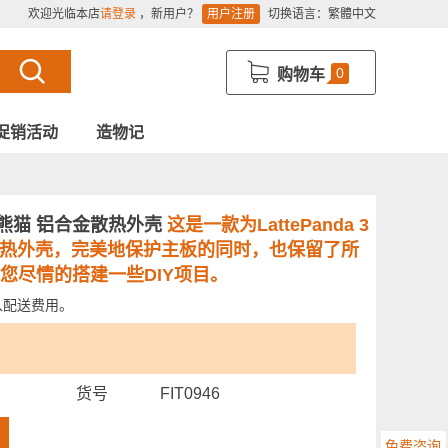
欢迎光临本店
请登录
，新用户？
用户注册
切换语言：
繁體中文
0
购物车
促销活动
造物记
a 拿铁熊猫 铝合金散热外壳
这是一款为LattePanda 3
动散热外壳，完美地保护主板的同时，也保留了所
让您尽情的搭建一些DIY项目。
入配送费用。
货号
FIT0946
免费咨询