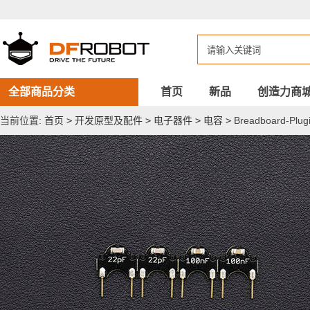
Breadboard-
Plugin
面
包
板
实
验
插
全部商品分类
首页
新品
创造力商
件
——
当前位置:
首页
>
开发原型及配件
>
电子器件
>
电容
>
Breadboard-
电
容
包