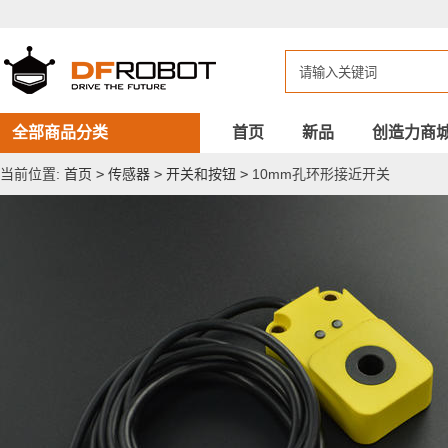
10mm
孔
环
形
接
近
开
关
全部商品分类
首页
新品
创造力商
当前位置:
首页
>
传感器
>
开关和按钮
>
10mm孔环形接近开关