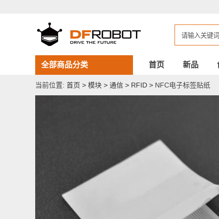
NFC
电
子
标
签
贴
纸
全部商品分类
首页
新品
当前位置:
首页
>
模块
>
通信
>
RFID
>
NFC电子标签贴纸