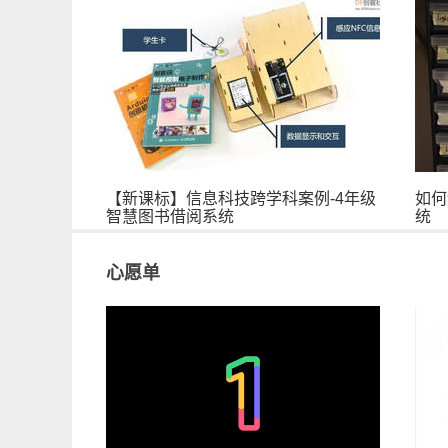
【新课标】信息科技跨学科案例-4年级
如何
智慧图书借阅系统
统
心愿单