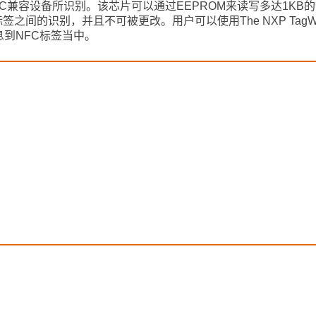
FID/NFC兼容设备所识别。该芯片可以通过EEPROM来读写多达1K
间的识别，并且不可被更改。用户可以使用The NXP TagWriter a
到NFC标签当中。