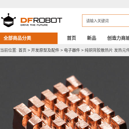
纯
铜
背
胶
散
热
片
发
全部商品分类
首页
新品
创造力商
热
元
当前位置:
首页
>
开发原型及配件
>
电子器件
>
纯铜背胶散热片 发热元
件
必
备