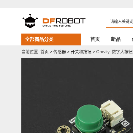
Gravity:
数
字
大
按
钮
模
块
全部商品分类
首页
新品
绿
色
当前位置:
首页
>
传感器
>
开关和按钮
>
Gravity: 数字大按