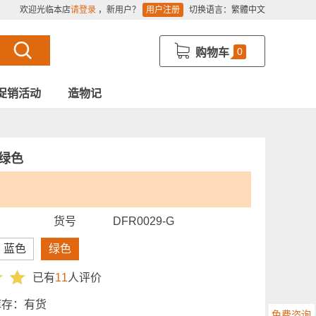
欢迎光临本店
请登录
，新用户？
用户注册
切换语言：
繁體中文
0
购物车
促销活动
造物记
 绿色
货号
DFR0029-G
蓝色
绿色
已有
11
人评价
库存：
有货
免费咨询