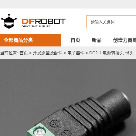
DC2.1
电
源
转
接
头
母
头
全部商品分类
首页
新品
创造力商
当前位置:
首页
>
开发原型及配件
>
电子器件
>
DC2.1 电源转接头 母头