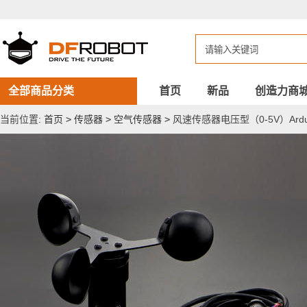
风
速
传
感
器
电
压
型
全部商品分类
首页
新品
创造力商
（0-
5V）
当前位置:
首页
>
传感器
>
空气传感器
>
风速传感器电压型（0-5V）Ardui
Arduino
兼
容
IP65
级