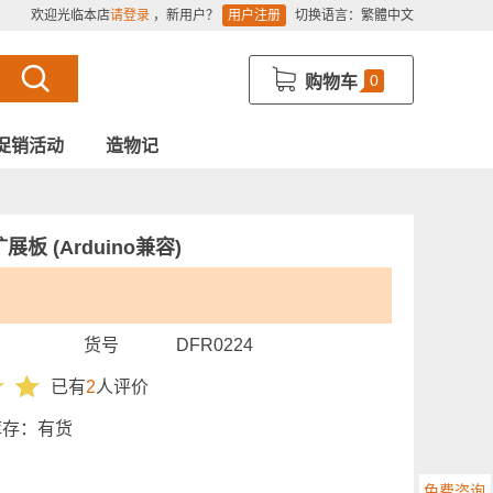
欢迎光临本店
请登录
，新用户？
用户注册
切换语言：
繁體中文
0
购物车
促销活动
造物记
柱扩展板 (Arduino兼容)
货号
DFR0224
已有
2
人评价
库存：
有货
免费咨询