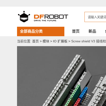
Screw
shield
V3
接
线
柱
扩
展
全部商品分类
首页
新品
板
(Arduino
当前位置:
首页
>
模块
>
IO 扩展板
>
Screw shield V3 接线
兼
容)