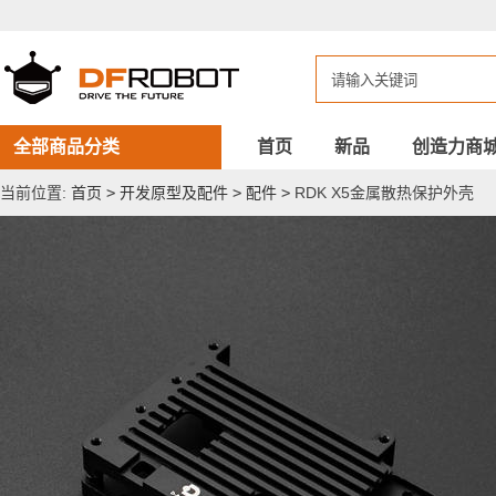
RDK
X5
金
属
散
热
保
护
全部商品分类
首页
新品
创造力商
外
壳
当前位置:
首页
>
开发原型及配件
>
配件
>
RDK X5金属散热保护外壳