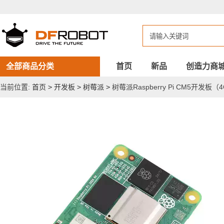
树
莓
派
Raspberry
Pi
CM5
开
发
全部商品分类
首页
新品
创造力商
板
（4GB
当前位置:
首页
>
开发板
>
树莓派
>
树莓派Raspberry Pi CM5开发板（4GB
RAM、
32GB
eMMC、
2.4
/
5.0
GHz
Wifi、
CM5104032）