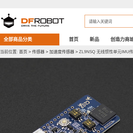
ZL9NSQ
无
线
惯
性
单
元
IMU
全部商品分类
首页
新品
创造力商
传
感
当前位置:
首页
>
传感器
>
加速度传感器
>
ZL9NSQ 无线惯性单元IMU
器
模
块