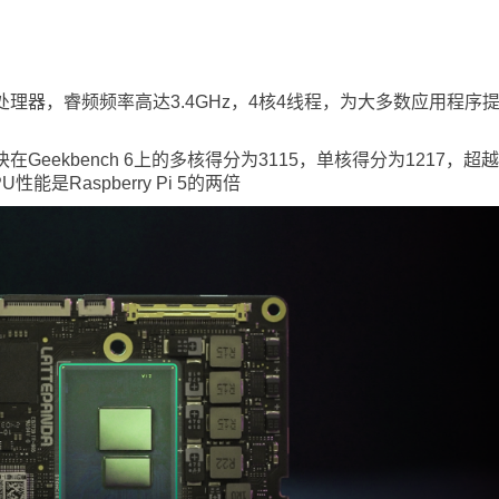
 N100四核处理器，睿频频率高达3.4GHz，4核4线程，为大多数应用
在Geekbench 6上的多核得分为3115，单核得分为1217，超越了Ra
其CPU性能是Raspberry Pi 5的两倍