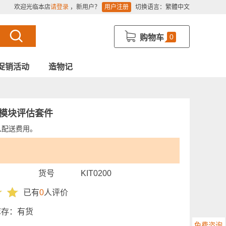
欢迎光临本店
请登录
，新用户？
用户注册
切换语言：
繁體中文
0
购物车
促销活动
造物记
 计算模块评估套件
入配送费用。
货号
KIT0200
已有
0
人评价
库存：
有货
免费咨询