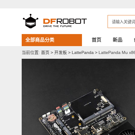
LattePanda
Mu
x86
计
算
模
块
评
全部商品分类
首页
新品
估
套
当前位置:
首页
>
开发板
>
LattePanda
>
LattePanda Mu
件