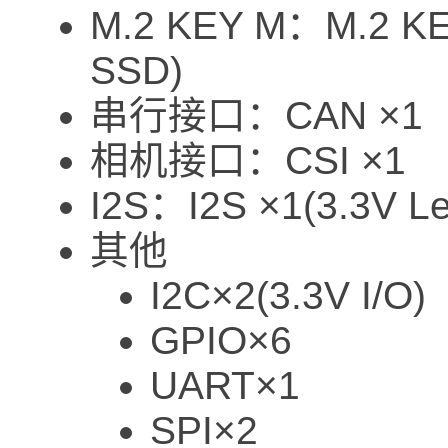
M.2 KEY M：M.2 KE
SSD)
串行接口：CAN ×1
相机接口：CSI ×1
I2S：I2S ×1(3.3V Le
其他
I2C×2(3.3V I/O)
GPIO×6
UART×1
SPI×2