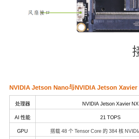
NVIDIA Jetson Nano与NVIDIA Jetson Xavi
处理器
NVIDIA Jetson Xavier NX
AI 性能
21 TOPS
GPU
搭载 48 个 Tensor Core 的 384 核 NVIDI