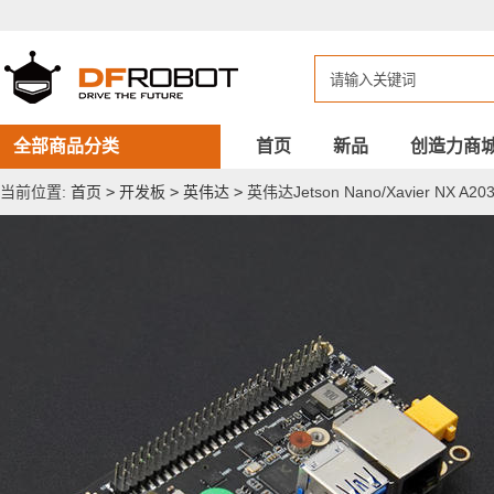
英
伟
达
Jetson
Nano/Xavier
NX
A203
载
全部商品分类
首页
新品
创造力商
板
（不
当前位置:
首页
>
开发板
>
英伟达
>
英伟达Jetson Nano/Xavier NX A
含
NVIDIA
Jetson
主
板）