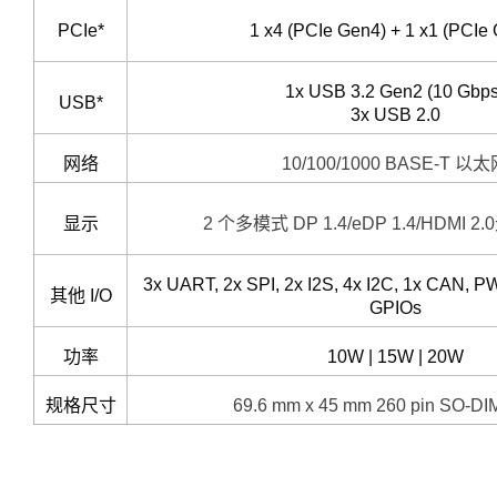
PCIe*
1 x4 (PCIe Gen4) + 1 x1 (PCIe
1x USB 3.2 Gen2 (10 Gbps
USB*
3x USB 2.0
网络
10/100/1000 BASE-T 以
显示
2 个多模式 DP 1.4/eDP 1.4/HDMI 2.
3x UART, 2x SPI, 2x I2S, 4x I2C, 1x CAN,
其他 I/O
GPIOs
功率
10W | 15W | 20W
规格尺寸
69.6 mm x 45 mm 260 pin SO-