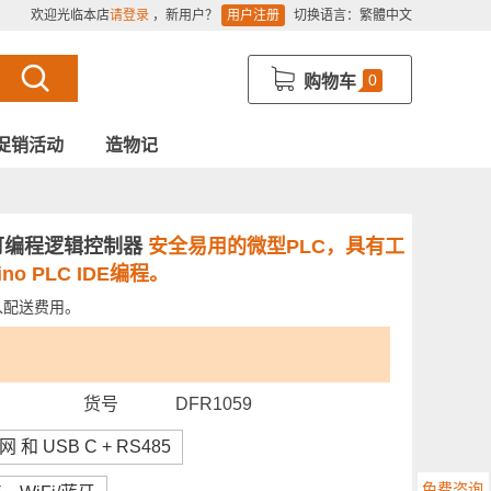
欢迎光临本店
请登录
，新用户？
用户注册
切换语言：
繁體中文
0
购物车
促销活动
造物记
e 微型可编程逻辑控制器
安全易用的微型PLC，具有工
o PLC IDE编程。
入配送费用。
货号
DFR1059
 和 USB C + RS485
免费咨询