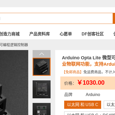
创造力商城
产品资料库
心愿单
DF创客社区
e 微型可编程逻辑控制器
Arduino Opta Lit
业物联网功能，支持Arduin
【免邮商品】
免运费商品，不计
￥1030.00
价格：
品牌
Arduino
以太网 和 USB C
以太网