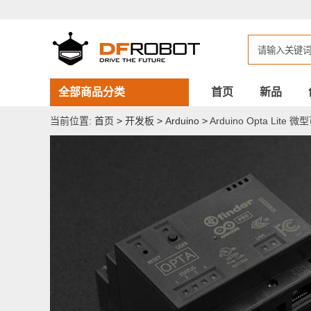
Arduino
Opta
Lite
微
型
可
编
程
全部商品分类
首页
新品
逻
辑
当前位置:
首页
>
开发板
>
Arduino
>
Arduino Opta Lit
控
制
器