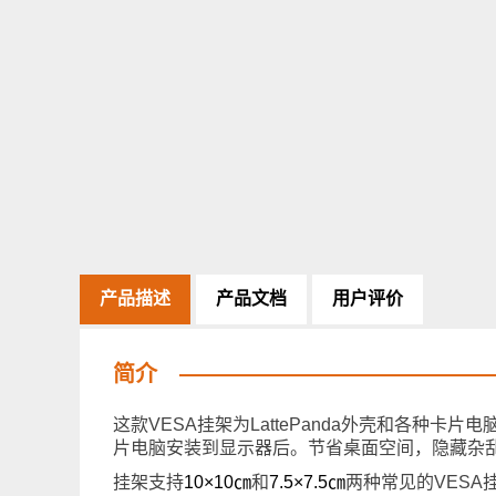
产品描述
产品文档
用户评价
简介
这款VESA挂架为LattePanda外壳和各种卡片
片电脑安装到显示器后。节省桌面空间，隐藏杂
挂架支持
10×10㎝
和
7.5×7.5㎝
两种常见的VES