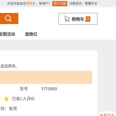
欢迎光临本店
请登录
，新用户？
用户注册
切换语言：
繁體中文
0
购物车
促销活动
造物记
入配送费用。
货号
FIT0899
已有
0
人评价
库存：
有货
免费咨询