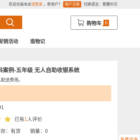
欢迎光临本店
请登录
，新用户？
用户注册
切换语言：
繁體中文
0
购物车
促销活动
造物记
案例-五年级 无人自助收银系统
入配送费用。
91
已有
1
人评价
库存：
有货
销量：
0
免费咨询