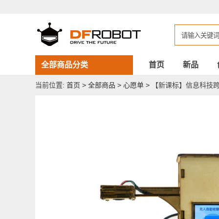
【新
课
标】
信
息
科
技
跨
全部商品分类
首页
新品
学
科
当前位置:
首页
>
全部商品
>
心愿单
>
【新课标】信息科技跨
案
例-
五
年
级
无
人
自
助
收
银
系
统