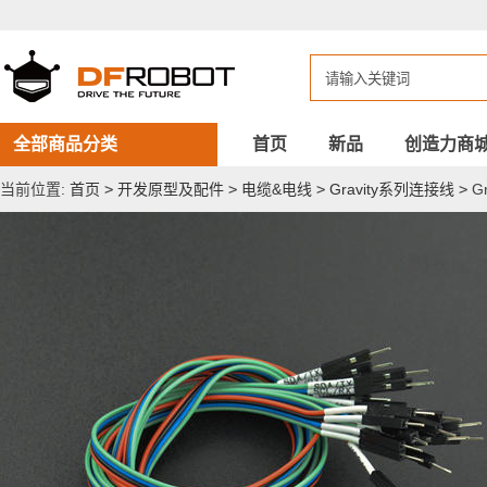
Gravity：
PH2.0
转
杜
邦
公
头
带
全部商品分类
首页
新品
创造力商
I2C&UART
标
当前位置:
首页
>
开发原型及配件
>
电缆&电线
>
Gravity系列连接线
>
G
识
连
接
线
（30cm，
5
条
装）