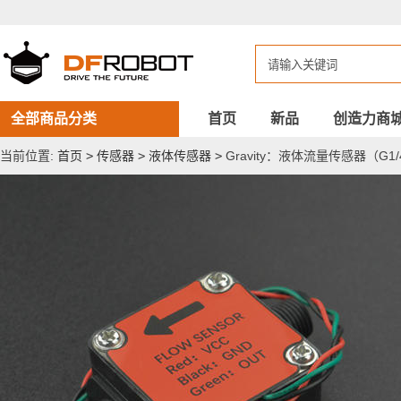
Gravity：
液
体
流
量
传
感
器
全部商品分类
首页
新品
创造力商
（G1/4）
当前位置:
首页
>
传感器
>
液体传感器
>
Gravity：液体流量传感器（G1/