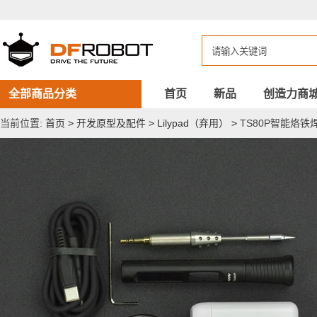
TS80P
智
能
烙
铁
焊
接
工
全部商品分类
首页
新品
创造力商
具
套
当前位置:
首页
>
开发原型及配件
>
Lilypad（弃用）
>
TS80P智能烙铁
件
(带
PD
电
源
适
配
器)