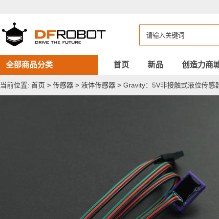
Gravity：
5V
非
接
触
式
液
位
全部商品分类
首页
新品
创造力商
传
感
当前位置:
首页
>
传感器
>
液体传感器
>
Gravity：5V非接触式液位传感
器