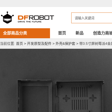
带
3.5
寸
屏
树
莓
派
4
全部商品分类
首页
新品
创造力商
金
属
当前位置:
首页
>
开发原型及配件
>
外壳&保护套
>
带3.5寸屏树莓派4
外
壳