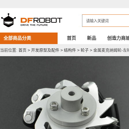
金
属
麦
克
纳
姆
轮-
左
全部商品分类
首页
新品
创造力商
轮
(65mm)
当前位置:
首页
>
开发原型及配件
>
结构件
>
轮子
>
金属麦克纳姆轮-左轮(