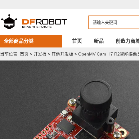
OpenMV
Cam
H7
R2
智
能
摄
像
全部商品分类
首页
新品
创造力商
头
当前位置:
首页
>
开发板
>
其他开发板
>
OpenMV Cam H7 R2智能摄像